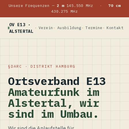
Unsere Frequenzen —
2 m
145.550 MHz
·
70 cm
430.275 MHz
OV E13 ·
Verein
Ausbildung
Termine
Kontakt
ALSTERTAL
DARC · DISTRIKT HAMBURG
Ortsverband E13
Amateurfunk im
Alstertal, wir
sind im Umbau.
Wir sind die Anlaufstelle für