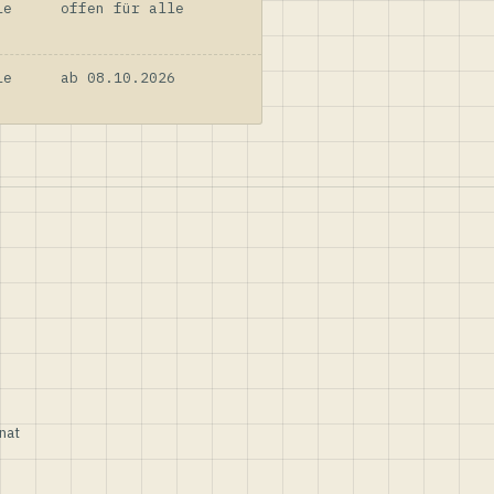
le
offen für alle
le
ab 08.10.2026
nat