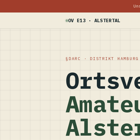
Un
OV E13 · ALSTERTAL
DARC · DISTRIKT HAMBURG
Ortsv
Amate
Alste