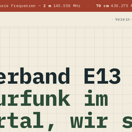
sere Frequenzen —
2 m
145.550 MHz
·
70 cm
430.275 
Verein
erband E13
urfunk im
rtal, wir 