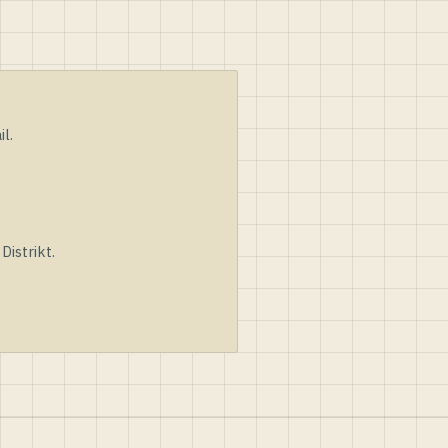
l.
istrikt.