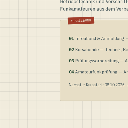
Betriebstechnik und Vorschrift
Funkamateuren aus dem Verb
01
Infoabend & Anmeldung — 
02
Kursabende — Technik, Bet
03
Prüfungsvorbereitung — Al
04
Amateurfunkprüfung — Anme
Nächster Kursstart: 08.10.2026 ·