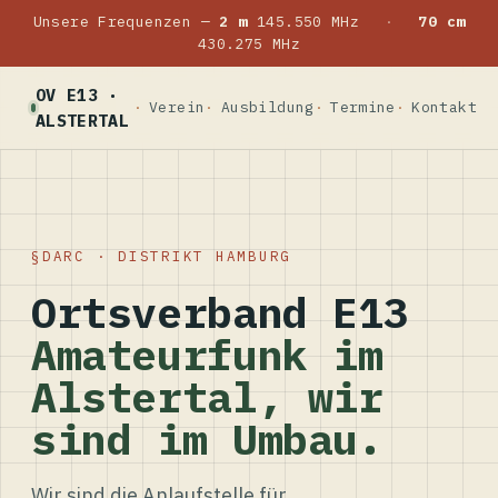
Unsere Frequenzen —
2 m
145.550 MHz
·
70 cm
430.275 MHz
OV E13 ·
Verein
Ausbildung
Termine
Kontakt
ALSTERTAL
DARC · DISTRIKT HAMBURG
Ortsverband E13
Amateurfunk im
Alstertal, wir
sind im Umbau.
Wir sind die Anlaufstelle für