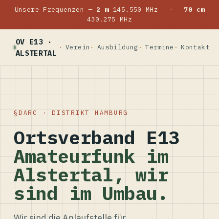
Unsere Frequenzen —
2 m
145.550 MHz
·
70 cm
430.275 MHz
OV E13 ·
Verein
Ausbildung
Termine
Kontakt
ALSTERTAL
DARC · DISTRIKT HAMBURG
Ortsverband E13
Amateurfunk im
Alstertal, wir
sind im Umbau.
Wir sind die Anlaufstelle für