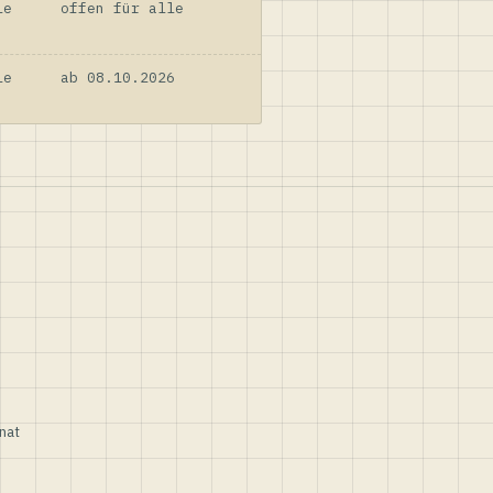
le
offen für alle
le
ab 08.10.2026
nat