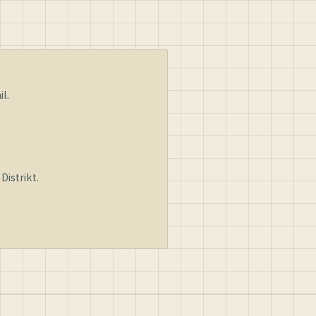
l.
istrikt.