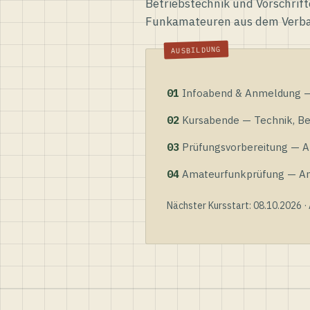
Betriebstechnik und Vorschrift
Funkamateuren aus dem Verb
01
Infoabend & Anmeldung — 
02
Kursabende — Technik, Bet
03
Prüfungsvorbereitung — Al
04
Amateurfunkprüfung — Anme
Nächster Kursstart: 08.10.2026 ·