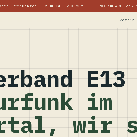
sere Frequenzen —
2 m
145.550 MHz
·
70 cm
430.275 
Verein
erband E13
urfunk im
rtal, wir 