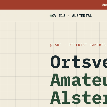
Un
OV E13 · ALSTERTAL
DARC · DISTRIKT HAMBURG
Ortsv
Amate
Alste