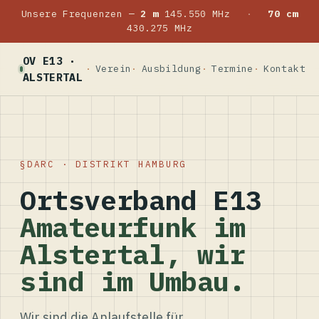
Unsere Frequenzen —
2 m
145.550 MHz
·
70 cm
430.275 MHz
OV E13 ·
Verein
Ausbildung
Termine
Kontakt
ALSTERTAL
DARC · DISTRIKT HAMBURG
Ortsverband E13
Amateurfunk im
Alstertal, wir
sind im Umbau.
Wir sind die Anlaufstelle für