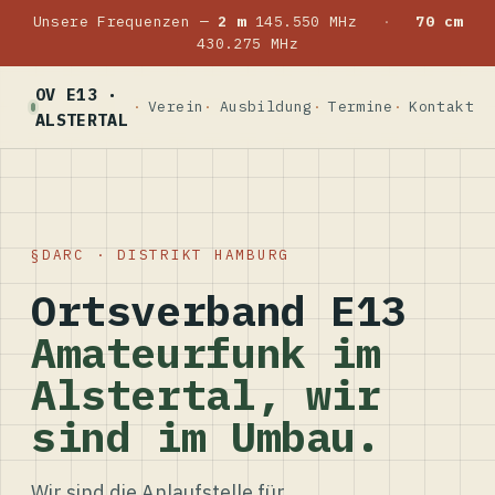
Unsere Frequenzen —
2 m
145.550 MHz
·
70 cm
430.275 MHz
OV E13 ·
Verein
Ausbildung
Termine
Kontakt
ALSTERTAL
DARC · DISTRIKT HAMBURG
Ortsverband E13
Amateurfunk im
Alstertal, wir
sind im Umbau.
Wir sind die Anlaufstelle für