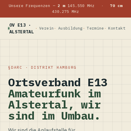
Unsere Frequenzen —
2 m
145.550 MHz
·
70 cm
430.275 MHz
OV E13 ·
Verein
Ausbildung
Termine
Kontakt
ALSTERTAL
DARC · DISTRIKT HAMBURG
Ortsverband E13
Amateurfunk im
Alstertal, wir
sind im Umbau.
Wir sind die Anlaufstelle für