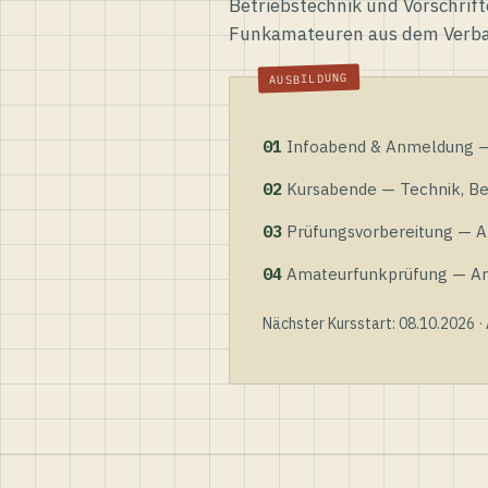
Betriebstechnik und Vorschrift
Funkamateuren aus dem Verb
01
Infoabend & Anmeldung — 
02
Kursabende — Technik, Bet
03
Prüfungsvorbereitung — Al
04
Amateurfunkprüfung — Anme
Nächster Kursstart: 08.10.2026 ·