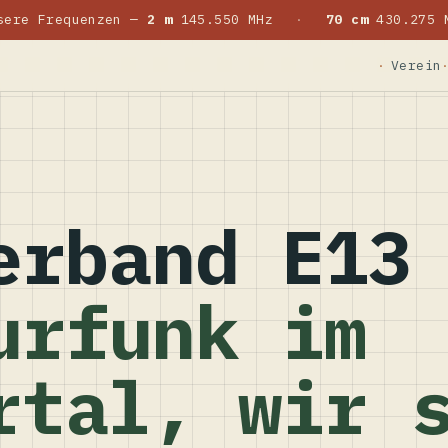
sere Frequenzen —
2 m
145.550 MHz
·
70 cm
430.275 
Verein
erband E13
urfunk im
rtal, wir 