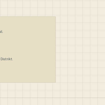
l.
istrikt.