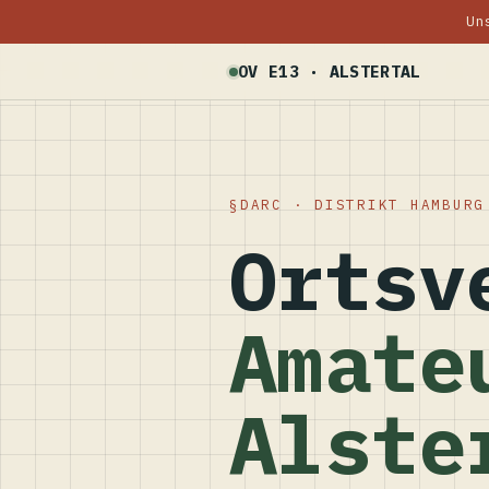
Un
OV E13 · ALSTERTAL
DARC · DISTRIKT HAMBURG
Ortsv
Amate
Alste