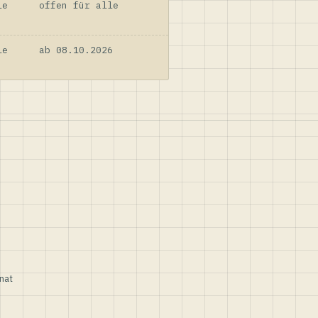
le
offen für alle
le
ab 08.10.2026
nat