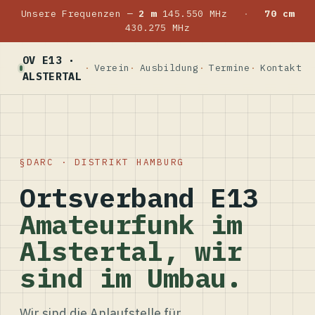
Unsere Frequenzen —
2 m
145.550 MHz
·
70 cm
430.275 MHz
OV E13 ·
Verein
Ausbildung
Termine
Kontakt
ALSTERTAL
DARC · DISTRIKT HAMBURG
Ortsverband E13
Amateurfunk im
Alstertal, wir
sind im Umbau.
Wir sind die Anlaufstelle für