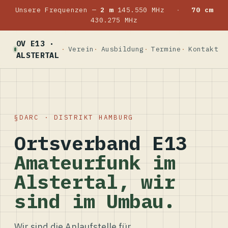
Unsere Frequenzen —
2 m
145.550 MHz
·
70 cm
430.275 MHz
OV E13 ·
Verein
Ausbildung
Termine
Kontakt
ALSTERTAL
DARC · DISTRIKT HAMBURG
Ortsverband E13
Amateurfunk im
Alstertal, wir
sind im Umbau.
Wir sind die Anlaufstelle für