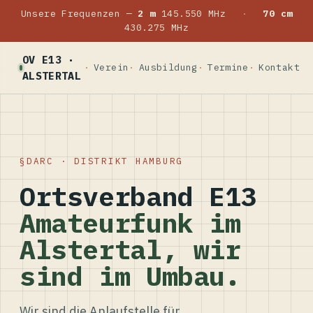
Unsere Frequenzen —
2 m
145.550 MHz
·
70 cm
430.275 MHz
OV E13 ·
Verein
Ausbildung
Termine
Kontakt
ALSTERTAL
DARC · DISTRIKT HAMBURG
Ortsverband E13
Amateurfunk im
Alstertal, wir
sind im Umbau.
Wir sind die Anlaufstelle für