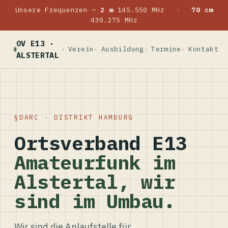
Unsere Frequenzen —
2 m
145.550 MHz
·
70 cm
430.275 MHz
OV E13 ·
Verein
Ausbildung
Termine
Kontakt
ALSTERTAL
DARC · DISTRIKT HAMBURG
Ortsverband E13
Amateurfunk im
Alstertal, wir
sind im Umbau.
Wir sind die Anlaufstelle für