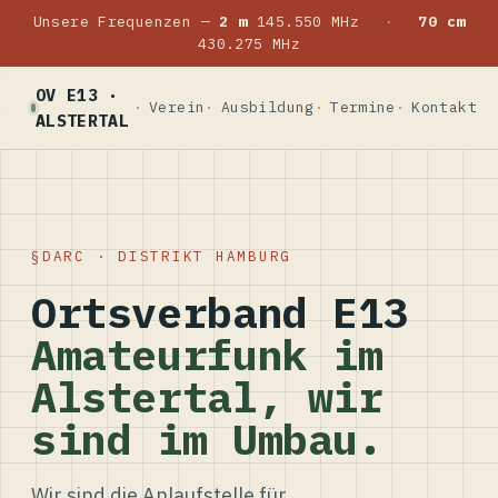
Unsere Frequenzen —
2 m
145.550 MHz
·
70 cm
430.275 MHz
OV E13 ·
Verein
Ausbildung
Termine
Kontakt
ALSTERTAL
DARC · DISTRIKT HAMBURG
Ortsverband E13
Amateurfunk im
Alstertal, wir
sind im Umbau.
Wir sind die Anlaufstelle für