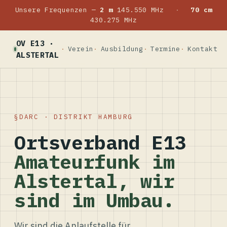
Unsere Frequenzen —
2 m
145.550 MHz
·
70 cm
430.275 MHz
OV E13 ·
Verein
Ausbildung
Termine
Kontakt
ALSTERTAL
DARC · DISTRIKT HAMBURG
Ortsverband E13
Amateurfunk im
Alstertal, wir
sind im Umbau.
Wir sind die Anlaufstelle für