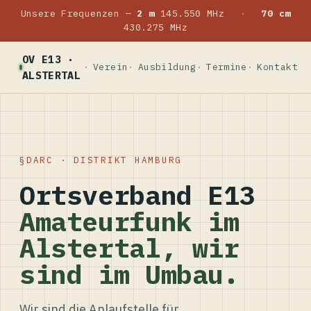
Unsere Frequenzen —
2 m
145.550 MHz
·
70 cm
430.275 MHz
OV E13 ·
Verein
Ausbildung
Termine
Kontakt
ALSTERTAL
DARC · DISTRIKT HAMBURG
Ortsverband E13
Amateurfunk im
Alstertal, wir
sind im Umbau.
Wir sind die Anlaufstelle für