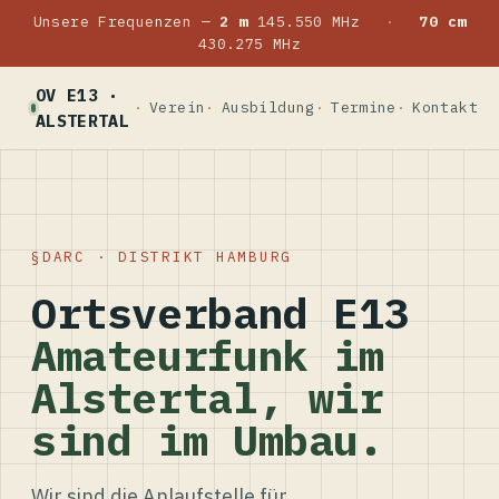
Unsere Frequenzen —
2 m
145.550 MHz
·
70 cm
430.275 MHz
OV E13 ·
Verein
Ausbildung
Termine
Kontakt
ALSTERTAL
DARC · DISTRIKT HAMBURG
Ortsverband E13
Amateurfunk im
Alstertal, wir
sind im Umbau.
Wir sind die Anlaufstelle für