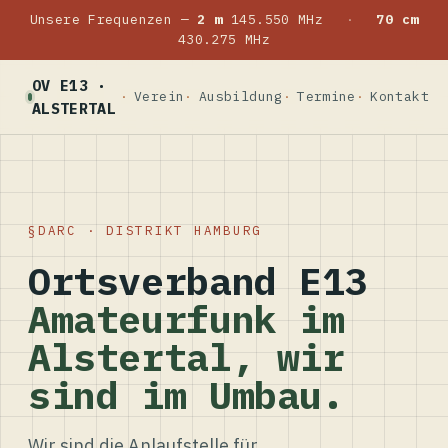
Unsere Frequenzen —
2 m
145.550 MHz
·
70 cm
430.275 MHz
OV E13 ·
Verein
Ausbildung
Termine
Kontakt
ALSTERTAL
DARC · DISTRIKT HAMBURG
Ortsverband E13
Amateurfunk im
Alstertal, wir
sind im Umbau.
Wir sind die Anlaufstelle für