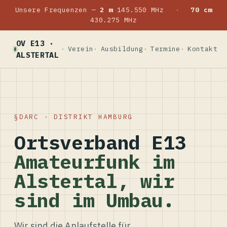
Unsere Frequenzen —
2 m
145.550 MHz
·
70 cm
430.275 MHz
OV E13 ·
Verein
Ausbildung
Termine
Kontakt
ALSTERTAL
DARC · DISTRIKT HAMBURG
Ortsverband E13
Amateurfunk im
Alstertal, wir
sind im Umbau.
Wir sind die Anlaufstelle für