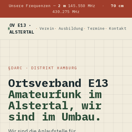
Unsere Frequenzen —
2 m
145.550 MHz
·
70 cm
430.275 MHz
OV E13 ·
Verein
Ausbildung
Termine
Kontakt
ALSTERTAL
DARC · DISTRIKT HAMBURG
Ortsverband E13
Amateurfunk im
Alstertal, wir
sind im Umbau.
Wir sind die Anlaufstelle für