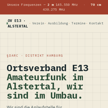
Unsere Frequenzen —
2 m
145.550 MHz
·
70 cm
430.275 MHz
OV E13 ·
Verein
Ausbildung
Termine
Kontakt
ALSTERTAL
DARC · DISTRIKT HAMBURG
Ortsverband E13
Amateurfunk im
Alstertal, wir
sind im Umbau.
Wir sind die Anlaufstelle für