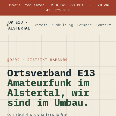
Unsere Frequenzen —
2 m
145.550 MHz
·
70 cm
430.275 MHz
OV E13 ·
Verein
Ausbildung
Termine
Kontakt
ALSTERTAL
DARC · DISTRIKT HAMBURG
Ortsverband E13
Amateurfunk im
Alstertal, wir
sind im Umbau.
Wir sind die Anlaufstelle für