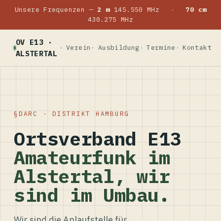
Unsere Frequenzen —
2 m
145.550 MHz
·
70 cm
430.275 MHz
OV E13 ·
Verein
Ausbildung
Termine
Kontakt
ALSTERTAL
DARC · DISTRIKT HAMBURG
Ortsverband E13
Amateurfunk im
Alstertal, wir
sind im Umbau.
Wir sind die Anlaufstelle für