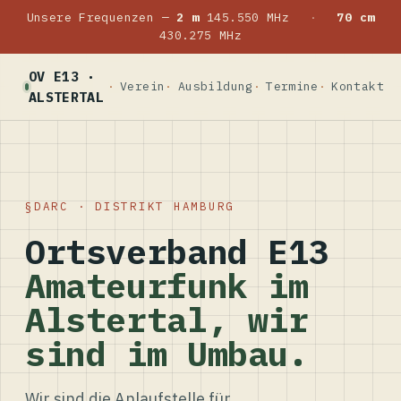
Unsere Frequenzen —
2 m
145.550 MHz
·
70 cm
430.275 MHz
OV E13 ·
Verein
Ausbildung
Termine
Kontakt
ALSTERTAL
DARC · DISTRIKT HAMBURG
Ortsverband E13
Amateurfunk im
Alstertal, wir
sind im Umbau.
Wir sind die Anlaufstelle für