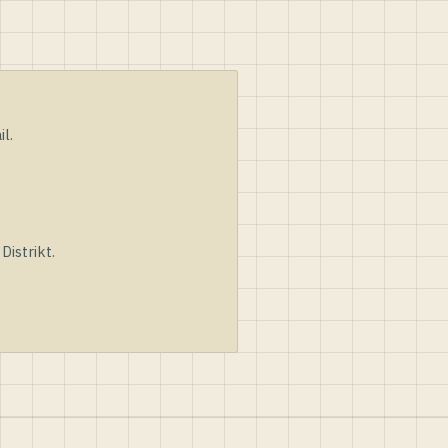
l.
istrikt.