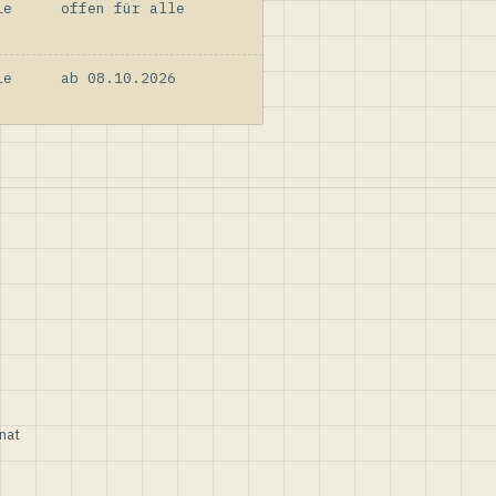
le
offen für alle
le
ab 08.10.2026
nat