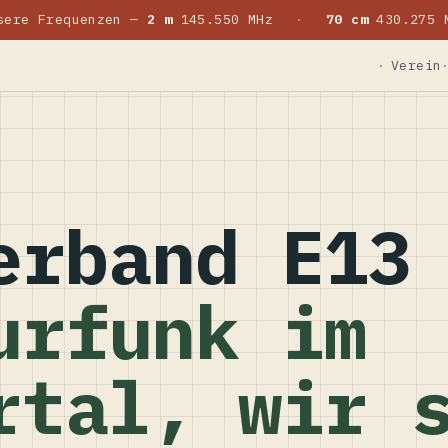
sere Frequenzen —
2 m
145.550 MHz
·
70 cm
430.275 
Verein
erband E13
urfunk im
rtal, wir 