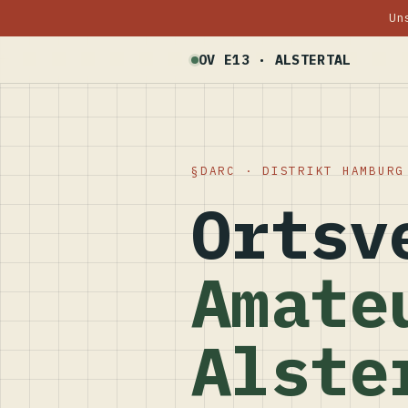
Un
OV E13 · ALSTERTAL
DARC · DISTRIKT HAMBURG
Ortsv
Amate
Alste