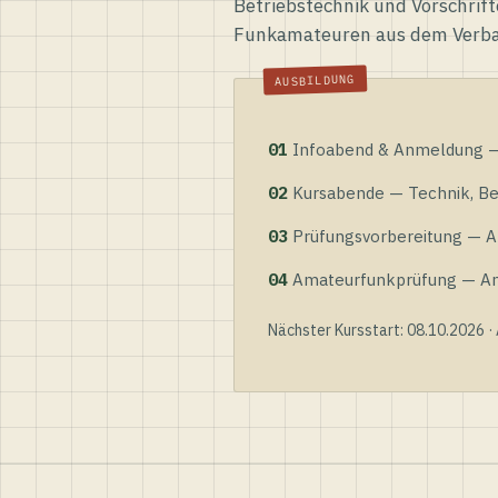
Betriebstechnik und Vorschrift
Funkamateuren aus dem Verb
01
Infoabend & Anmeldung — 
02
Kursabende — Technik, Bet
03
Prüfungsvorbereitung — Al
04
Amateurfunkprüfung — Anme
Nächster Kursstart: 08.10.2026 ·