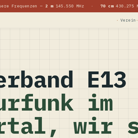
sere Frequenzen —
2 m
145.550 MHz
·
70 cm
430.275 
Verein
erband E13
urfunk im
rtal, wir 