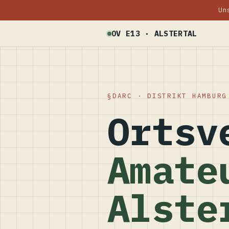
Un
OV E13 · ALSTERTAL
DARC · DISTRIKT HAMBURG
Ortsv
Amate
Alste