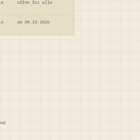
le
offen für alle
le
ab 08.10.2026
nat