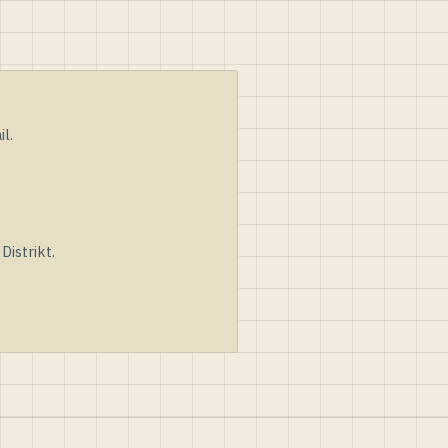
l.
istrikt.