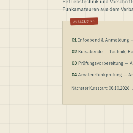
Betriebstechnik und Vorschrift
Funkamateuren aus dem Verb
01
Infoabend & Anmeldung — 
02
Kursabende — Technik, Bet
03
Prüfungsvorbereitung — Al
04
Amateurfunkprüfung — Anme
Nächster Kursstart: 08.10.2026 ·