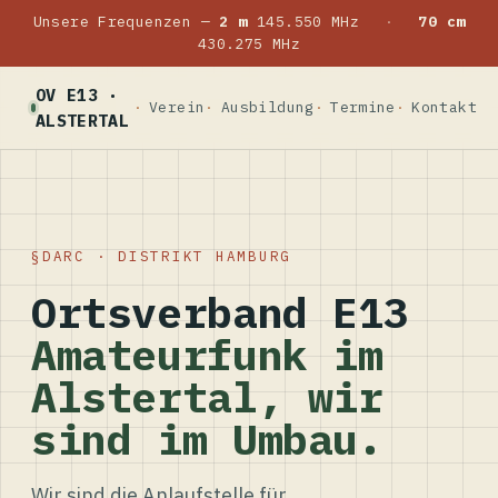
Unsere Frequenzen —
2 m
145.550 MHz
·
70 cm
430.275 MHz
OV E13 ·
Verein
Ausbildung
Termine
Kontakt
ALSTERTAL
DARC · DISTRIKT HAMBURG
Ortsverband E13
Amateurfunk im
Alstertal, wir
sind im Umbau.
Wir sind die Anlaufstelle für