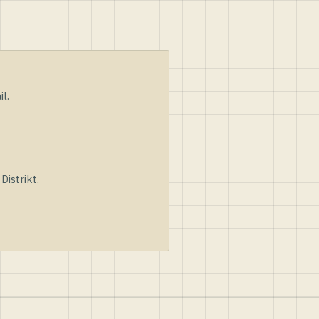
l.
istrikt.