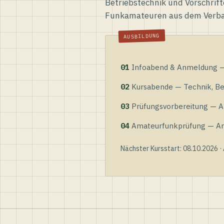
Betriebstechnik und Vorschrift
Funkamateuren aus dem Verb
01
Infoabend & Anmeldung — 
02
Kursabende — Technik, Bet
03
Prüfungsvorbereitung — Al
04
Amateurfunkprüfung — Anme
Nächster Kursstart: 08.10.2026 ·