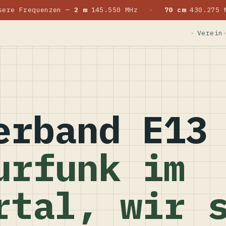
sere Frequenzen —
2 m
145.550 MHz
·
70 cm
430.275 
Verein
erband E13
urfunk im
rtal, wir 