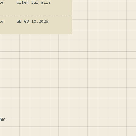
le
offen für alle
le
ab 08.10.2026
nat