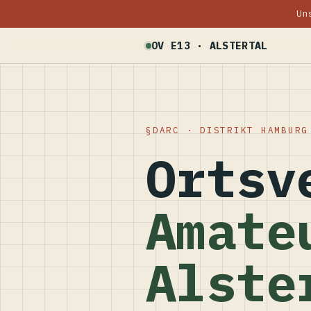
Un
OV E13 · ALSTERTAL
DARC · DISTRIKT HAMBURG
Ortsv
Amate
Alste