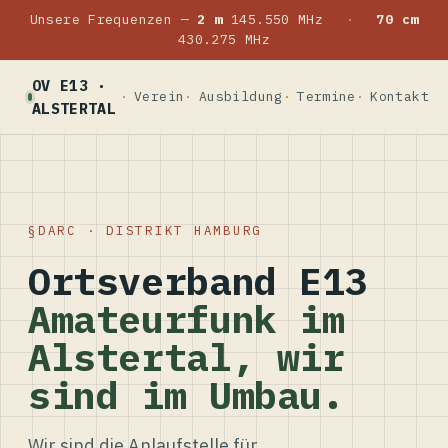
Unsere Frequenzen —
2 m
145.550 MHz
·
70 cm
430.275 MHz
OV E13 ·
Verein
Ausbildung
Termine
Kontakt
ALSTERTAL
DARC · DISTRIKT HAMBURG
Ortsverband E13
Amateurfunk im
Alstertal, wir
sind im Umbau.
Wir sind die Anlaufstelle für