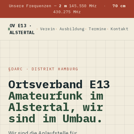
Unsere Frequenzen —
2 m
145.550 MHz
·
70 cm
430.275 MHz
OV E13 ·
Verein
Ausbildung
Termine
Kontakt
ALSTERTAL
DARC · DISTRIKT HAMBURG
Ortsverband E13
Amateurfunk im
Alstertal, wir
sind im Umbau.
Wir sind die Anlaufstelle für