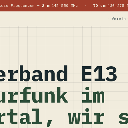
sere Frequenzen —
2 m
145.550 MHz
·
70 cm
430.275 
Verein
erband E13
urfunk im
rtal, wir 