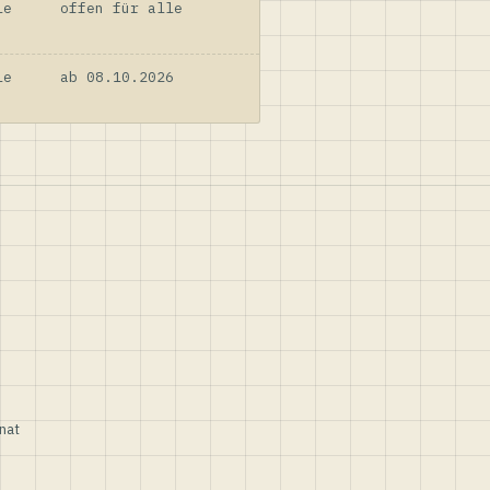
le
offen für alle
le
ab 08.10.2026
nat