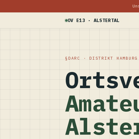
Un
OV E13 · ALSTERTAL
DARC · DISTRIKT HAMBURG
Ortsv
Amate
Alste