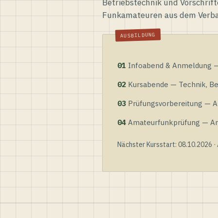
Betriebstechnik und Vorschrift
Funkamateuren aus dem Verb
01
Infoabend & Anmeldung — 
02
Kursabende — Technik, Bet
03
Prüfungsvorbereitung — Al
04
Amateurfunkprüfung — Anme
Nächster Kursstart: 08.10.2026 ·