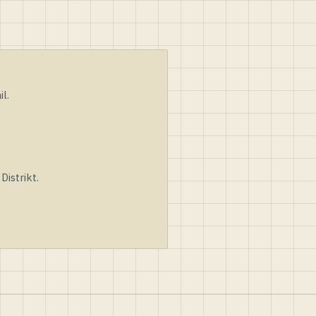
l.
istrikt.