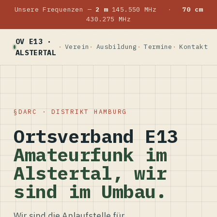
Unsere Frequenzen —
2 m
145.550 MHz
·
70 cm
430.275 MHz
OV E13 ·
Verein
Ausbildung
Termine
Kontakt
ALSTERTAL
DARC · DISTRIKT HAMBURG
Ortsverband E13
Amateurfunk im
Alstertal, wir
sind im Umbau.
Wir sind die Anlaufstelle für