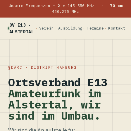
Unsere Frequenzen —
2 m
145.550 MHz
·
70 cm
430.275 MHz
OV E13 ·
Verein
Ausbildung
Termine
Kontakt
ALSTERTAL
DARC · DISTRIKT HAMBURG
Ortsverband E13
Amateurfunk im
Alstertal, wir
sind im Umbau.
Wir sind die Anlaufstelle für