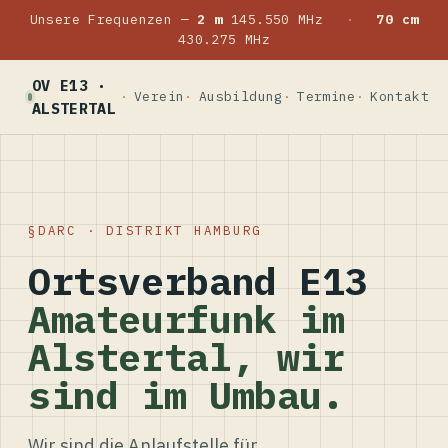
Unsere Frequenzen —
2 m
145.550 MHz
·
70 cm
430.275 MHz
OV E13 ·
Verein
Ausbildung
Termine
Kontakt
ALSTERTAL
DARC · DISTRIKT HAMBURG
Ortsverband E13
Amateurfunk im
Alstertal, wir
sind im Umbau.
Wir sind die Anlaufstelle für