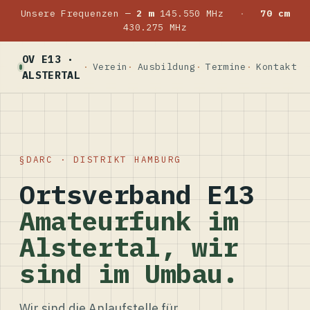
Unsere Frequenzen —
2 m
145.550 MHz
·
70 cm
430.275 MHz
OV E13 ·
Verein
Ausbildung
Termine
Kontakt
ALSTERTAL
DARC · DISTRIKT HAMBURG
Ortsverband E13
Amateurfunk im
Alstertal, wir
sind im Umbau.
Wir sind die Anlaufstelle für