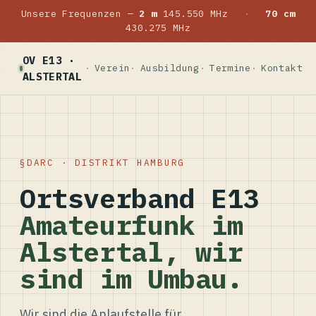
Unsere Frequenzen —
2 m
145.550 MHz
·
70 cm
430.275 MHz
OV E13 ·
Verein
Ausbildung
Termine
Kontakt
ALSTERTAL
DARC · DISTRIKT HAMBURG
Ortsverband E13
Amateurfunk im
Alstertal, wir
sind im Umbau.
Wir sind die Anlaufstelle für