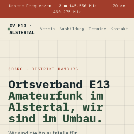
Unsere Frequenzen —
2 m
145.550 MHz
·
70 cm
430.275 MHz
OV E13 ·
Verein
Ausbildung
Termine
Kontakt
ALSTERTAL
DARC · DISTRIKT HAMBURG
Ortsverband E13
Amateurfunk im
Alstertal, wir
sind im Umbau.
Wir sind die Anlaufstelle für