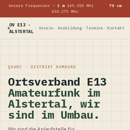
Unsere Frequenzen —
2 m
145.550 MHz
·
70 cm
430.275 MHz
OV E13 ·
Verein
Ausbildung
Termine
Kontakt
ALSTERTAL
DARC · DISTRIKT HAMBURG
Ortsverband E13
Amateurfunk im
Alstertal, wir
sind im Umbau.
Wir sind die Anlaufstelle für