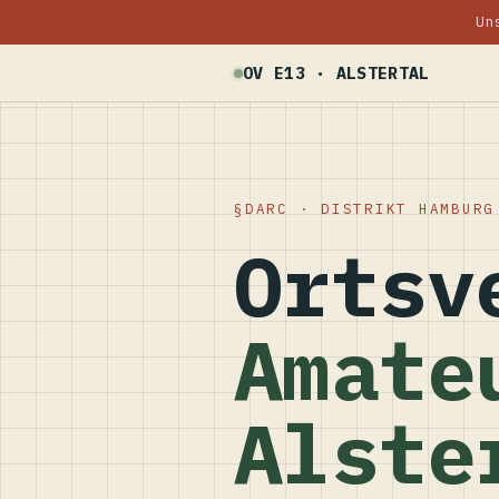
Un
OV E13 · ALSTERTAL
DARC · DISTRIKT HAMBURG
Ortsv
Amate
Alste