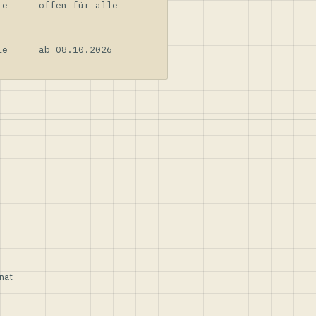
le
offen für alle
le
ab 08.10.2026
nat