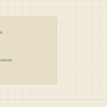
l.
istrikt.