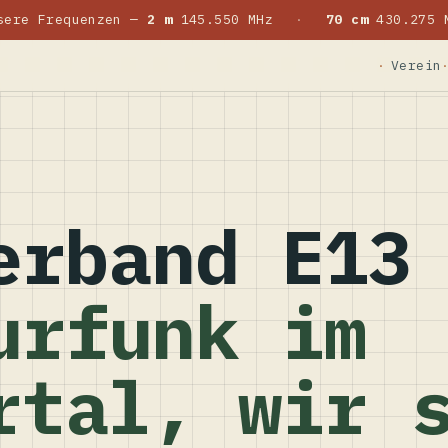
sere Frequenzen —
2 m
145.550 MHz
·
70 cm
430.275 
Verein
erband E13
urfunk im
rtal, wir 