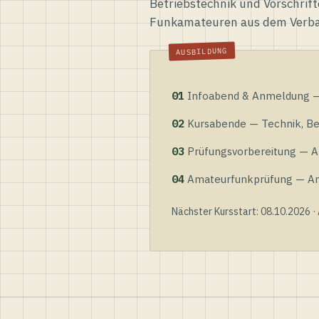
Betriebstechnik und Vorschrift
Funkamateuren aus dem Verb
01
Infoabend & Anmeldung — 
02
Kursabende — Technik, Bet
03
Prüfungsvorbereitung — Al
04
Amateurfunkprüfung — Anme
Nächster Kursstart: 08.10.2026 ·