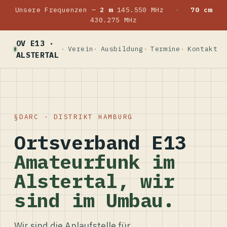
Unsere Frequenzen —
2 m
145.550 MHz
·
70 cm
430.275 MHz
OV E13 ·
Verein
Ausbildung
Termine
Kontakt
ALSTERTAL
DARC · DISTRIKT HAMBURG
Ortsverband E13
Amateurfunk im
Alstertal, wir
sind im Umbau.
Wir sind die Anlaufstelle für