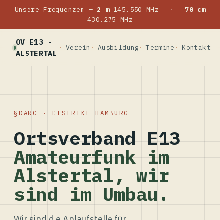
Unsere Frequenzen —
2 m
145.550 MHz
·
70 cm
430.275 MHz
OV E13 ·
Verein
Ausbildung
Termine
Kontakt
ALSTERTAL
DARC · DISTRIKT HAMBURG
Ortsverband E13
Amateurfunk im
Alstertal, wir
sind im Umbau.
Wir sind die Anlaufstelle für