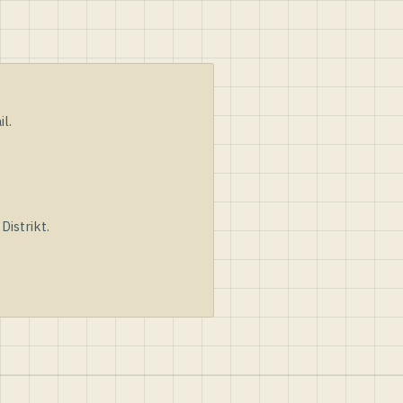
l.
istrikt.