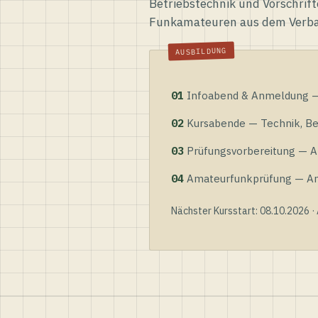
Betriebstechnik und Vorschrift
Funkamateuren aus dem Verb
01
Infoabend & Anmeldung — 
02
Kursabende — Technik, Bet
03
Prüfungsvorbereitung — Al
04
Amateurfunkprüfung — Anme
Nächster Kursstart: 08.10.2026 ·