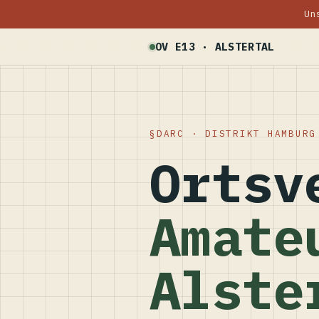
Un
OV E13 · ALSTERTAL
DARC · DISTRIKT HAMBURG
Ortsv
Amate
Alste