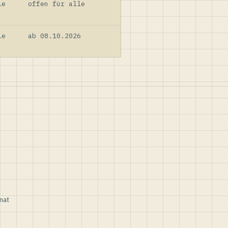
le
offen für alle
le
ab 08.10.2026
nat