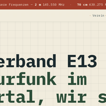
sere Frequenzen —
2 m
145.550 MHz
·
70 cm
430.275 
Verein
erband E13
urfunk im
rtal, wir 