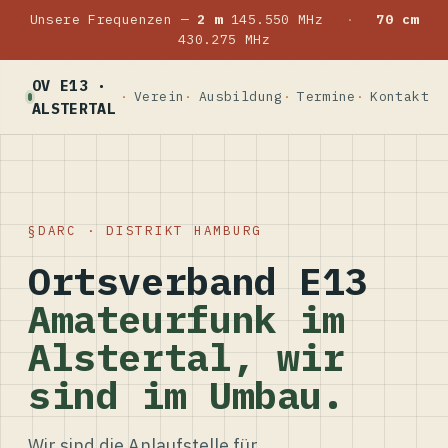
Unsere Frequenzen —
2 m
145.550 MHz
·
70 cm
430.275 MHz
OV E13 ·
Verein
Ausbildung
Termine
Kontakt
ALSTERTAL
DARC · DISTRIKT HAMBURG
Ortsverband E13
Amateurfunk im
Alstertal, wir
sind im Umbau.
Wir sind die Anlaufstelle für