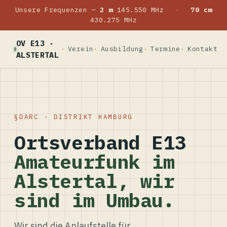
Unsere Frequenzen —
2 m
145.550 MHz
·
70 cm
430.275 MHz
OV E13 ·
Verein
Ausbildung
Termine
Kontakt
ALSTERTAL
DARC · DISTRIKT HAMBURG
Ortsverband E13
Amateurfunk im
Alstertal, wir
sind im Umbau.
Wir sind die Anlaufstelle für