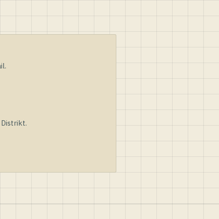
l.
istrikt.