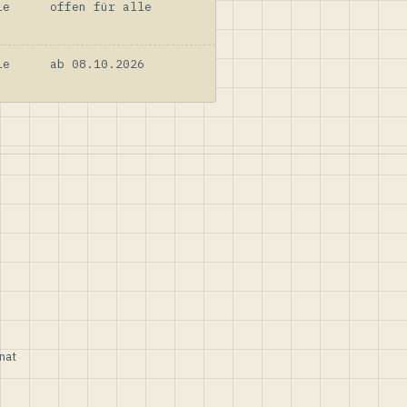
le
offen für alle
le
ab 08.10.2026
nat