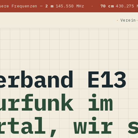
sere Frequenzen —
2 m
145.550 MHz
·
70 cm
430.275 
Verein
erband E13
urfunk im
rtal, wir 