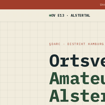
Un
OV E13 · ALSTERTAL
DARC · DISTRIKT HAMBURG
Ortsv
Amate
Alste