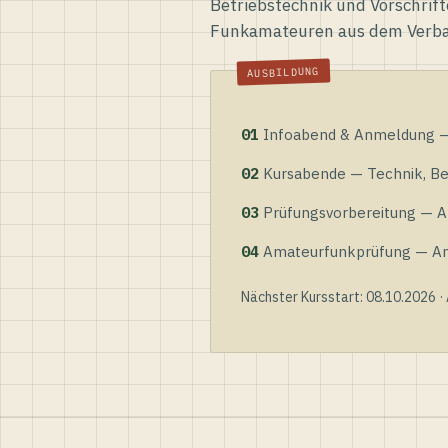
Betriebstechnik und Vorschrift
Funkamateuren aus dem Verb
01
Infoabend & Anmeldung — 
02
Kursabende — Technik, Bet
03
Prüfungsvorbereitung — Al
04
Amateurfunkprüfung — Anme
Nächster Kursstart: 08.10.2026 ·