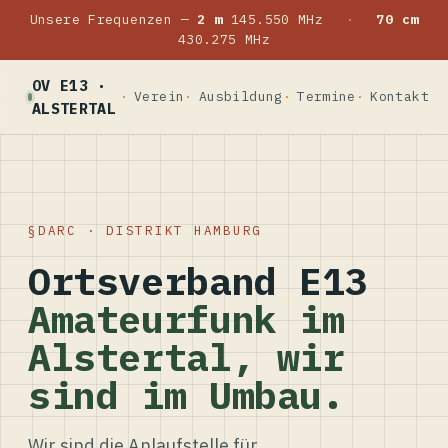
Unsere Frequenzen —
2 m
145.550 MHz
·
70 cm
430.275 MHz
OV E13 ·
Verein
Ausbildung
Termine
Kontakt
ALSTERTAL
DARC · DISTRIKT HAMBURG
Ortsverband E13
Amateurfunk im
Alstertal, wir
sind im Umbau.
Wir sind die Anlaufstelle für