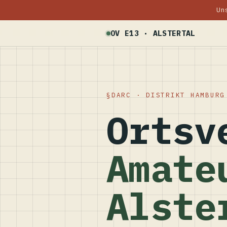
Un
OV E13 · ALSTERTAL
DARC · DISTRIKT HAMBURG
Ortsv
Amate
Alste