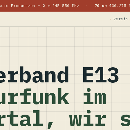
sere Frequenzen —
2 m
145.550 MHz
·
70 cm
430.275 
Verein
erband E13
urfunk im
rtal, wir 