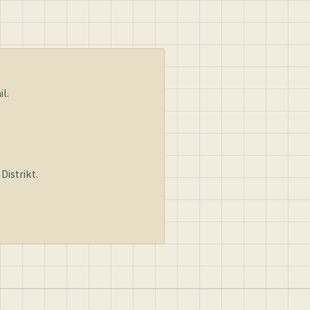
l.
istrikt.