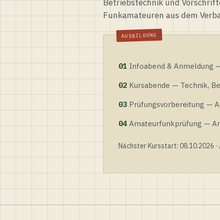
Betriebstechnik und Vorschrift
Funkamateuren aus dem Verb
01
Infoabend & Anmeldung — 
02
Kursabende — Technik, Bet
03
Prüfungsvorbereitung — Al
04
Amateurfunkprüfung — Anme
Nächster Kursstart: 08.10.2026 ·