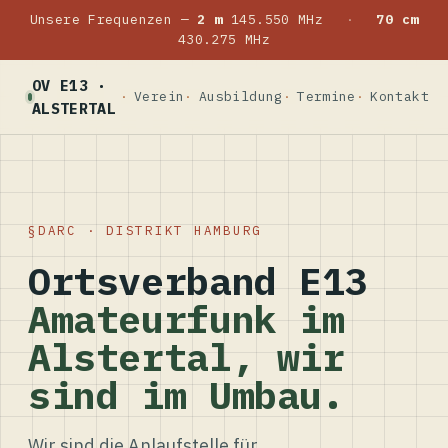
Unsere Frequenzen —
2 m
145.550 MHz
·
70 cm
430.275 MHz
OV E13 ·
Verein
Ausbildung
Termine
Kontakt
ALSTERTAL
DARC · DISTRIKT HAMBURG
Ortsverband E13
Amateurfunk im
Alstertal, wir
sind im Umbau.
Wir sind die Anlaufstelle für