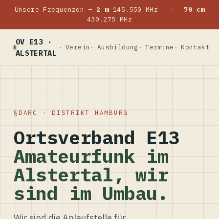
Unsere Frequenzen —
2 m
145.550 MHz
·
70 cm
430.275 MHz
OV E13 ·
Verein
Ausbildung
Termine
Kontakt
ALSTERTAL
DARC · DISTRIKT HAMBURG
Ortsverband E13
Amateurfunk im
Alstertal, wir
sind im Umbau.
Wir sind die Anlaufstelle für