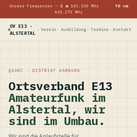
Unsere Frequenzen —
2 m
145.550 MHz
·
70 cm
430.275 MHz
OV E13 ·
Verein
Ausbildung
Termine
Kontakt
ALSTERTAL
DARC · DISTRIKT HAMBURG
Ortsverband E13
Amateurfunk im
Alstertal, wir
sind im Umbau.
Wir sind die Anlaufstelle für